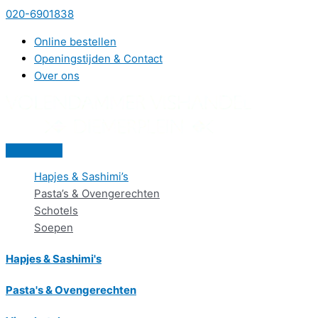
Ga
020-6901838
naar
Online bestellen
de
Openingstijden & Contact
inhoud
Over ons
Hoofdmenu
Hapjes & Sashimi’s
Pasta’s & Ovengerechten
Schotels
Soepen
Hapjes & Sashimi's
Pasta's & Ovengerechten