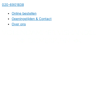
Ga
020-6901838
naar
Online bestellen
de
Openingstijden & Contact
inhoud
Over ons
Hoofdmenu