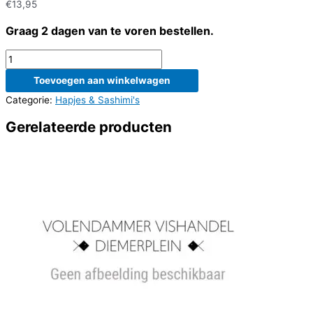
€
13,95
Graag 2 dagen van te voren bestellen.
Halve
gegratineerde
Toevoegen aan winkelwagen
kreeft
Categorie:
Hapjes & Sashimi's
aantal
Gerelateerde producten