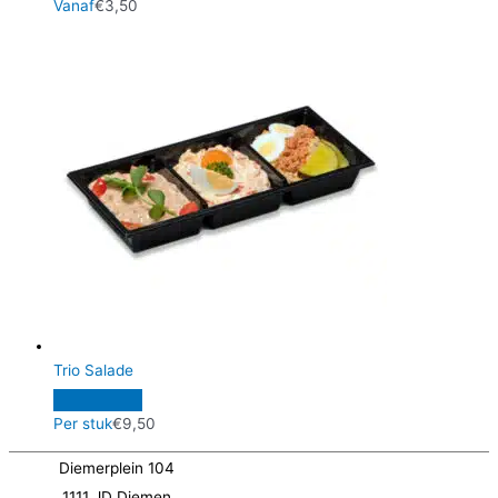
Vanaf
€
3,50
Trio Salade
Per stuk
€
9,50
Diemerplein 104
1111 JD Diemen