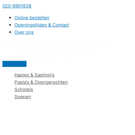
Ga
020-6901838
naar
Online bestellen
de
Openingstijden & Contact
inhoud
Over ons
Hoofdmenu
Hapjes & Sashimi’s
Pasta’s & Ovengerechten
Schotels
Soepen