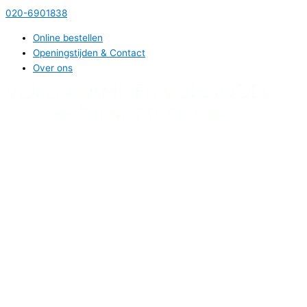
Ga
020-6901838
naar
Online bestellen
de
Openingstijden & Contact
inhoud
Over ons
Hoofdmenu